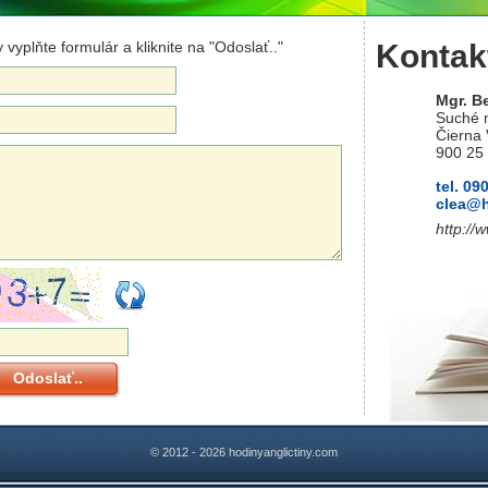
 vyplňte formulár a kliknite na "Odoslať.."
Kontak
Mgr. B
Suché 
Čierna
900 25
tel. 09
cle
a@
http://
Odoslať..
© 2012 - 2026
hodinyanglictiny.com