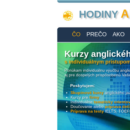
A
HODINY
ČO
PREČO
AKO
Kurzy anglické
s individuálnym prístupom
Ponúkam individuálnu výučbu anglic
aj pre dospelých prispôsobenú Vaš
Poskytujem:
Skupinové kurzy
anglického ja
Kurzy pre
firmy
Individuálne
tematicky oriento
Doučovanie alebo
príprava detí
Príprava na testy
IELTS, TOEFL,