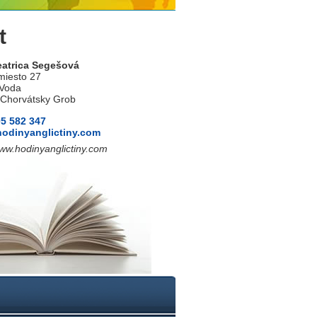
t
eatrica Segešová
miesto 27
 Voda
 Chorvátsky Grob
05 582 347
ho
dinyanglictiny.com
www.hodinyanglictiny.com