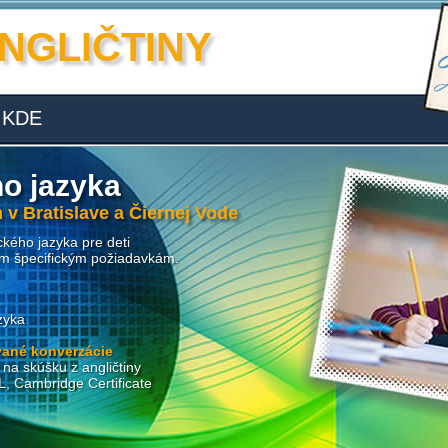
NGLIČTINY
KDE
ho jazyka
 v Bratislave a Čiernej Vode
kého jazyka pre deti
im špecifickým požiadavkám.
zyka
vané konverzácie
na skúšku z angličtiny
 Cambridge Certificate